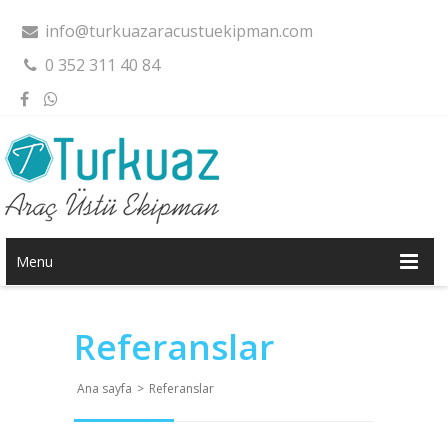
info@turkuazaracustuekipman.com
0 352 311 40 84
Menu
Referanslar
Ana sayfa
>
Referanslar