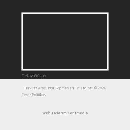
Detay Göster
Turkuaz Araç Üstü Ekipmanları Tic. Ltd. Şti. © 2026
Çerez Politikası
Web Tasarım
Kentmedia