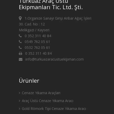
Turkuaz Araç Üstü
Ekipmanları Tic. Ltd. Şti.
1.Organize Sanayi Girişi Anbar Ağaç İşleri
30. Cad. No : 12
Melikgazi / Kayseri
0 352 311 40 84
0549 762 05 61
0532 762 05 61
0 352 311 40 84
info@turkuazaracustuekipman.com
Ürünler
Cenaze Yıkama Araçları
Araç Üstü Cenaze Yıkama Aracı
Gold Römork Tipi Cenaze Yıkama Aracı