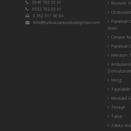
0549 762 05 61
Römork Tip
0532 762 05 61
Otobüsten
0 352 311 40 84
Panelvan C
info@turkuazaracustuekipman.com
Aracı
Cenaze Nak
Panelvan C
Merasim Ti
Ambulansla
Dönüştürül
Morg
Taşınabili
Müstakil S
Teneşir
Tabut
Zabıta Ara