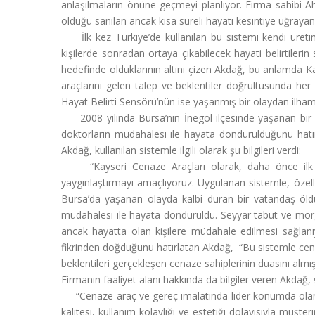
anlaşılmaların önüne geçmeyi planlıyor. Firma sahibi Ah
öldüğü sanılan ancak kısa süreli hayati kesintiye uğrayan
İlk kez Türkiye’de kullanılan bu sistemi kendi üretim
kişilerde sonradan ortaya çıkabilecek hayati belirtilerin
hedefinde olduklarının altını çizen Akdağ, bu anlamda K
araçlarını gelen talep ve beklentiler doğrultusunda he
Hayat Belirti Sensörü’nün ise yaşanmış bir olaydan ilham alı
2008 yılında Bursa’nın İnegöl ilçesinde yaşanan bir ola
doktorların müdahalesi ile hayata döndürüldüğünü hatırl
Akdağ, kullanılan sistemle ilgili olarak şu bilgileri verdi:
“Kayseri Cenaze Araçları olarak, daha önce ilk kez
yaygınlaştırmayı amaçlıyoruz. Uygulanan sistemle, özelli
Bursa’da yaşanan olayda kalbi duran bir vatandaş öldü
müdahalesi ile hayata döndürüldü. Seyyar tabut ve morgla
ancak hayatta olan kişilere müdahale edilmesi sağlanı
fikrinden doğduğunu hatırlatan Akdağ, “Bu sistemle cen
beklentileri gerçekleşen cenaze sahiplerinin duasını alm
Firmanın faaliyet alanı hakkında da bilgiler veren Akdağ,
“Cenaze araç ve gereç imalatında lider konumda olan v
kalitesi, kullanım kolaylığı ve estetiği dolayısıyla müşt