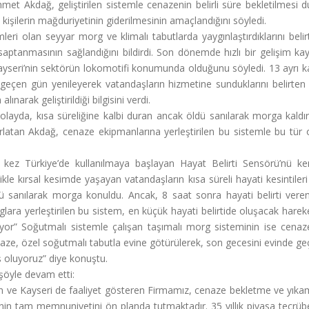
met Akdağ, geliştirilen sistemle cenazenin belirli süre bekletilmesi
 kişilerin mağduriyetinin giderilmesinin amaçlandığını söyledi.
leri olan seyyar morg ve klimalı tabutlarda yaygınlaştırdıklarını be
 saptanmasının sağlandığını bildirdi. Son dönemde hızlı bir gelişim ka
ayseri’nin sektörün lokomotifi konumunda olduğunu söyledi. 13 ayrı k
r geçen gün yenileyerek vatandaşların hizmetine sunduklarını belirte
narak geliştirildiği bilgisini verdi.
yda, kısa süreliğine kalbi duran ancak öldü sanılarak morga kaldırıl
atan Akdağ, cenaze ekipmanlarına yerleştirilen bu sistemle bu tür ol
 Türkiye’de kullanılmaya başlayan Hayat Belirti Sensörü’nü ken
kle kırsal kesimde yaşayan vatandaşların kısa süreli hayati kesintile
 sanılarak morga konuldu. Ancak, 8 saat sonra hayati belirti veren 
ra yerleştirilen bu sistem, en küçük hayati belirtide oluşacak hareke
yor” Soğutmalı sistemle çalışan taşımalı morg sisteminin ise cenaz
aze, özel soğutmalı tabutla evine götürülerek, son gecesini evinde g
ış oluyoruz” diye konuştu.
 şöyle devam etti:
e Kayseri de faaliyet gösteren Firmamız, cenaze bekletme ve yıkama a
erinin tam memnuniyetini ön planda tutmaktadır. 35 yıllık piyasa tecrü