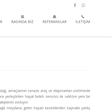
R
BASINDA BIZ
REFERANSLAR
İLETIŞIM
kdağ, amaçlarının cenaze araç ve ekipmanları üretiminde
 yerleştirilen hayat belirti sensörü ile sektöre yeni bir
kiplerini zorluyor.
ğlı meydana gelen hayati kesintilerden kaynaklı yanlış