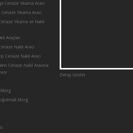
i Cenaze Yıkama Aracı
 Cenaze Yıkama Aracı
enaze Yıkama ve Nakil
il Araçları
enaze Nakil Aracı
p Cenaze Nakil Aracı
rın Cenaze Nakil Aracına
mesi
Detay Göster
r Morg
oğutmalı Morg
cı