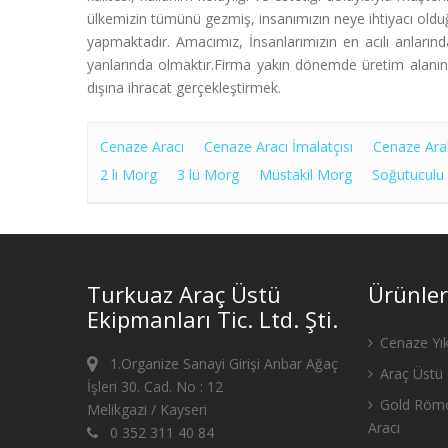
ülkemizin tümünü gezmiş, insanımızın neye ihtiyacı olduğ
yapmaktadır. Amacımız, İnsanlarımızın en acılı anların
yanlarında olmaktır.Firma yakın dönemde üretim alanını
dışına ihracat gerçekleştirmek.
Cenaze Aracı
Cenaze Aracı İmalatçısı
Cenaze Ara
2 li Morg
3 lü Morg
Müstakil Morg
Soğutuculu
Turkuaz Araç Üstü
Ürünler
Ekipmanları Tic. Ltd. Şti.
Cenaze Yık
1.Organize Sanayi Girişi Anbar Ağaç
Araç Üstü 
İşleri 30. Cad. No : 12
Gold Römo
Melikgazi / Kayseri
Aracı
0 352 311 40 84