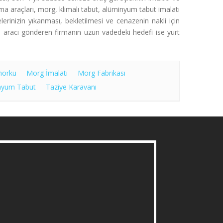
ma araçları, morg, klimalı tabut, alüminyum tabut imalatı
rinizin yıkanması, bekletilmesi ve cenazenin nakli için
e aracı gönderen firmanın uzun vadedeki hedefi ise yurt
morku
Morg İmalatı
Morg Fabrikası
nyum Tabut
Taziye Karavanı