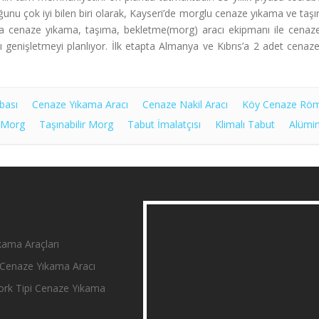
unu çok iyi bilen biri olarak, Kayseri’de morglu cenaze yıkama ve taşı
da cenaze yıkama, taşıma, bekletme(morg) aracı ekipmanı ile cenazele
 genişletmeyi planlıyor. İlk etapta Almanya ve Kıbrıs’a 2 adet cenaz
bası
Cenaze Yıkama Aracı
Cenaze Nakil Aracı
Köy Cenaze Rö
 Morg
Taşınabilir Morg
Tabut İmalatçısı
Klimalı Tabut
Alümi
ama Araçları
Cenaze Yıkama Aracı
rk Tipi Cenaze Yıkama