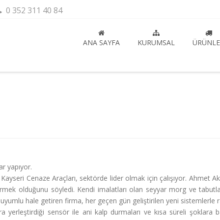
0 352 311 40 84
ANA SAYFA
KURUMSAL
ÜRÜNLE
ar yapıyor.
ayseri Cenaze Araçları, sektörde lider olmak için çalışıyor. Ahmet A
rmek olduğunu söyledi. Kendi imalatları olan seyyar morg ve tabutlara
 uyumlu hale getiren firma, her geçen gün geliştirilen yeni sistemlerle ra
rleştirdiği sensör ile ani kalp durmaları ve kısa süreli şoklara ba