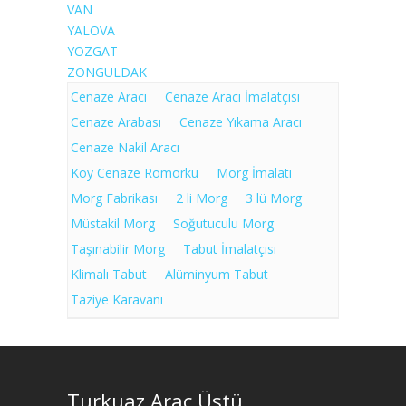
VAN
YALOVA
YOZGAT
ZONGULDAK
Cenaze Aracı
Cenaze Aracı İmalatçısı
Cenaze Arabası
Cenaze Yıkama Aracı
Cenaze Nakil Aracı
Köy Cenaze Römorku
Morg İmalatı
Morg Fabrikası
2 li Morg
3 lü Morg
Müstakil Morg
Soğutuculu Morg
Taşınabilir Morg
Tabut İmalatçısı
Klimalı Tabut
Alüminyum Tabut
Taziye Karavanı
Turkuaz Araç Üstü