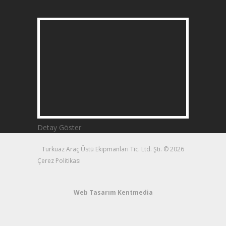
Detay Göster
Turkuaz Araç Üstü Ekipmanları Tic. Ltd. Şti. © 2026
Çerez Politikası
Web Tasarım
Kentmedia