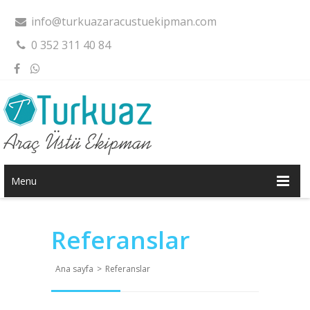
info@turkuazaracustuekipman.com
0 352 311 40 84
Menu
Referanslar
Ana sayfa
>
Referanslar