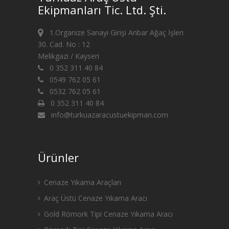
Ekipmanları Tic. Ltd. Şti.
1.Organize Sanayi Girişi Anbar Ağaç İşleri
30. Cad. No : 12
Melikgazi / Kayseri
0 352 311 40 84
0549 762 05 61
0532 762 05 61
0 352 311 40 84
info@turkuazaracustuekipman.com
Ürünler
Cenaze Yıkama Araçları
Araç Üstü Cenaze Yıkama Aracı
Gold Römork Tipi Cenaze Yıkama Aracı