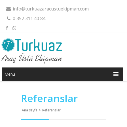
info@turkuazaracustuekipman.com
0 352 311 40 84
Menu
Referanslar
Ana sayfa
>
Referanslar