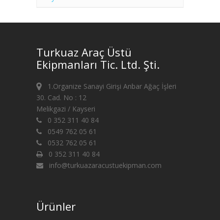
Turkuaz Araç Üstü
Ekipmanları Tic. Ltd. Şti.
1.Organize Sanayi Girişi Anbar Ağaç İşleri
30. Cad. No : 12
Melikgazi / Kayseri
0 352 311 40 84
0549 762 05 61
0532 762 05 61
0 352 311 40 84
info@turkuazaracustuekipman.com
Ürünler