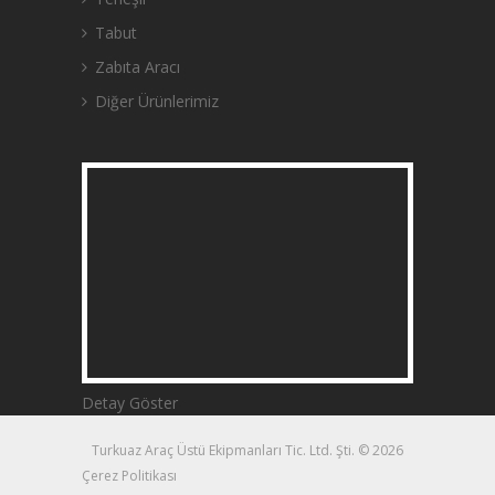
Tabut
Zabıta Aracı
Diğer Ürünlerimiz
Detay Göster
Turkuaz Araç Üstü Ekipmanları Tic. Ltd. Şti. © 2026
Çerez Politikası