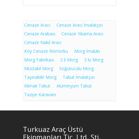
Cenaze Aracı
Cenaze Aracı İmalatçısı
Cenaze Arabası
Cenaze Yıkama Aracı
Cenaze Nakil Aracı
Köy Cenaze Römorku
Morg İmalatı
Morg Fabrikası
2 li Morg
3 lü Morg
Müstakil Morg
Soğutuculu Morg
Taşınabilir Morg
Tabut İmalatçısı
Klimalı Tabut
Alüminyum Tabut
Taziye Karavanı
Turkuaz Araç Üstü
Ekipmanları Tic. Ltd. Şti.