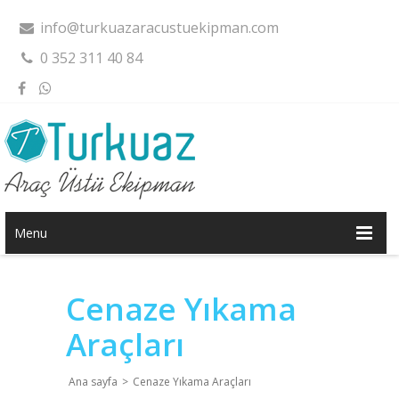
info@turkuazaracustuekipman.com
0 352 311 40 84
Menu
Cenaze Yıkama
Araçları
Ana sayfa
>
Cenaze Yıkama Araçları