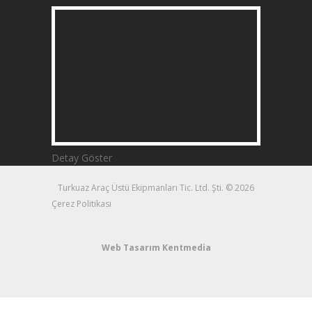
Detay Göster
Turkuaz Araç Üstü Ekipmanları Tic. Ltd. Şti. © 2026
Çerez Politikası
Web Tasarım
Kentmedia