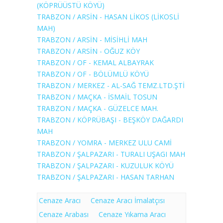
(KÖPRÜÜSTÜ KÖYÜ)
TRABZON / ARSİN - HASAN LİKOS (LİKOSLİ
MAH)
TRABZON / ARSİN - MİSİHLİ MAH
TRABZON / ARSİN - OĞUZ KÖY
TRABZON / OF - KEMAL ALBAYRAK
TRABZON / OF - BÖLÜMLÜ KÖYÜ
TRABZON / MERKEZ - AL-SAĞ TEMZ.LTD.ŞTİ
TRABZON / MAÇKA - İSMAİL TOSUN
TRABZON / MAÇKA - GÜZELCE MAH.
TRABZON / KÖPRÜBAŞI - BEŞKÖY DAĞARDI
MAH
TRABZON / YOMRA - MERKEZ ULU CAMİ
TRABZON / ŞALPAZARI - TURALI UŞAGI MAH
TRABZON / ŞALPAZARI - KUZULUK KÖYÜ
TRABZON / ŞALPAZARI - HASAN TARHAN
Cenaze Aracı
Cenaze Aracı İmalatçısı
Cenaze Arabası
Cenaze Yıkama Aracı