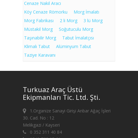
Cenaze Nakil Aracı
Köy Cenaze Römorku
Morg İmalatı
Morg Fabrikası
2 li Morg
3 lü Morg
Müstakil Morg
Soğutuculu Morg
Taşınabilir Morg
Tabut İmalatçısı
Klimalı Tabut
Alüminyum Tabut
Taziye Karavanı
Turkuaz Araç Üstü
Ekipmanları Tic. Ltd. Şti.
1.Organize Sanayi Girişi Anbar Ağaç İşleri
30. Cad. No : 12
Melikgazi / Kayseri
0 352 311 40 84