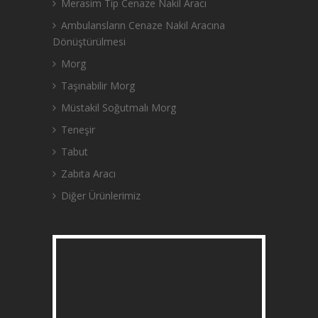
Merasim Tip Cenaze Nakil Aracı
Ambulansların Cenaze Nakil Aracına
Dönüştürülmesi
Morg
Taşınabilir Morg
Müstakil Soğutmalı Morg
Teneşir
Tabut
Zabıta Aracı
Diğer Ürünlerimiz