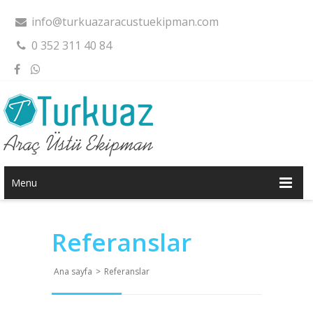
info@turkuazaracustuekipman.com
0 352 311 40 84
Menu
Referanslar
Ana sayfa
>
Referanslar