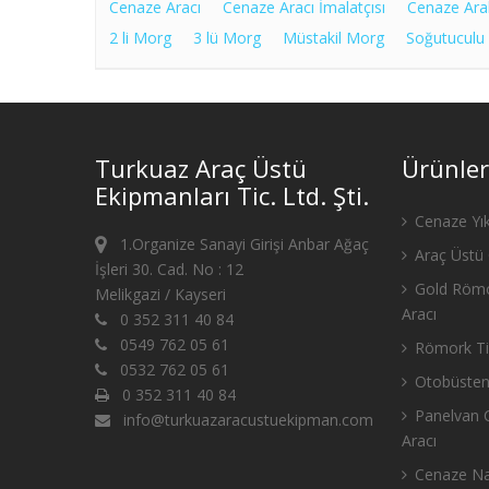
Cenaze Aracı
Cenaze Aracı İmalatçısı
Cenaze Ara
2 li Morg
3 lü Morg
Müstakil Morg
Soğutuculu
Turkuaz Araç Üstü
Ürünler
Ekipmanları Tic. Ltd. Şti.
Cenaze Yık
1.Organize Sanayi Girişi Anbar Ağaç
Araç Üstü 
İşleri 30. Cad. No : 12
Gold Römo
Melikgazi / Kayseri
Aracı
0 352 311 40 84
0549 762 05 61
Römork Tip
0532 762 05 61
Otobüsten
0 352 311 40 84
Panelvan C
info@turkuazaracustuekipman.com
Aracı
Cenaze Nak