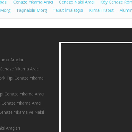
bası
Cenaze Yıkama Aracı
Cenaze Nakil Aracı
Köy Cenaze Rö
 Morg
Taşınabilir Morg
Tabut İmalatçısı
Klimalı Tabut
Alümi
ama Araçları
Cenaze Yıkama Aracı
rk Tipi Cenaze Yıkama
i Cenaze Yıkama Aracı
 Cenaze Yıkama Aracı
enaze Yıkama ve Nakil
il Araçları