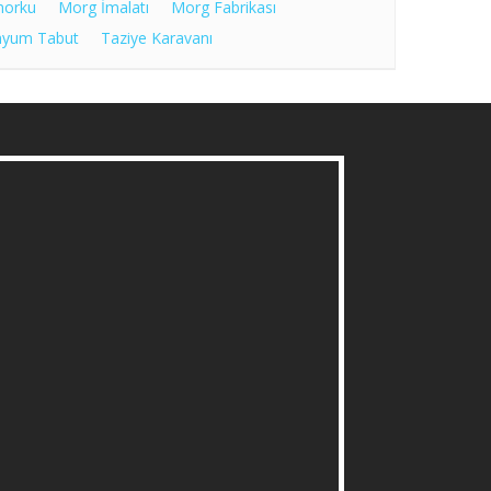
morku
Morg İmalatı
Morg Fabrikası
nyum Tabut
Taziye Karavanı