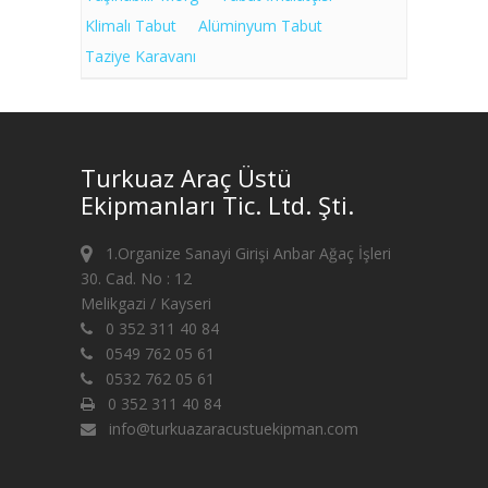
Klimalı Tabut
Alüminyum Tabut
Taziye Karavanı
Turkuaz Araç Üstü
Ekipmanları Tic. Ltd. Şti.
1.Organize Sanayi Girişi Anbar Ağaç İşleri
30. Cad. No : 12
Melikgazi / Kayseri
0 352 311 40 84
0549 762 05 61
0532 762 05 61
0 352 311 40 84
info@turkuazaracustuekipman.com