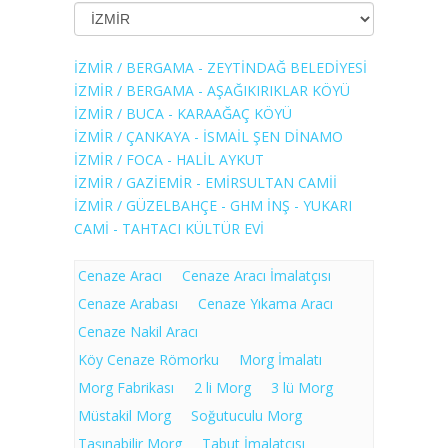
İZMİR / BERGAMA - ZEYTİNDAĞ BELEDİYESİ
İZMİR / BERGAMA - AŞAĞIKIRIKLAR KÖYÜ
İZMİR / BUCA - KARAAĞAÇ KÖYÜ
İZMİR / ÇANKAYA - İSMAİL ŞEN DİNAMO
İZMİR / FOCA - HALİL AYKUT
İZMİR / GAZİEMİR - EMİRSULTAN CAMİİ
İZMİR / GÜZELBAHÇE - GHM İNŞ - YUKARI
CAMİ - TAHTACI KÜLTÜR EVİ
Cenaze Aracı
Cenaze Aracı İmalatçısı
Cenaze Arabası
Cenaze Yıkama Aracı
Cenaze Nakil Aracı
Köy Cenaze Römorku
Morg İmalatı
Morg Fabrikası
2 li Morg
3 lü Morg
Müstakil Morg
Soğutuculu Morg
Taşınabilir Morg
Tabut İmalatçısı