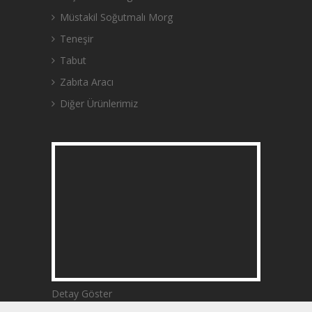
Müstakil Soğutmalı Morg
Teneşir
Tabut
Zabıta Aracı
Diğer Ürünlerimiz
Detay Göster