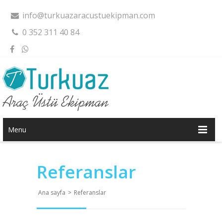
info@turkuazaracustuekipman.com
0 352 311 40 84
Menu
Referanslar
Ana sayfa
>
Referanslar