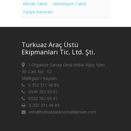
Klimalı Tabut
Alüminyum Tabut
Taziye Karavanı
Turkuaz Araç Üstü
Ekipmanları Tic. Ltd. Şti.
1.Organize Sanayi Girişi Anbar Ağaç İşleri
30. Cad. No : 12
Melikgazi / Kayseri
0 352 311 40 84
0549 762 05 61
0532 762 05 61
0 352 311 40 84
info@turkuazaracustuekipman.com