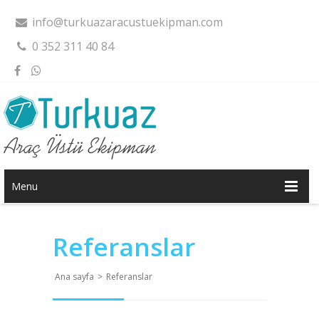
info@turkuazaracustuekipman.com
0 352 311 40 84
Menu
Referanslar
Ana sayfa
>
Referanslar