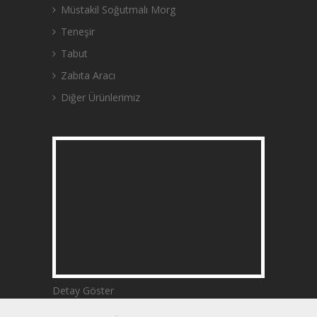
Müstakil Soğutmalı Morg
Teneşir
Tabut
Zabıta Aracı
Diğer Ürünlerimiz
Detay Göster