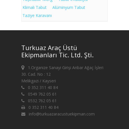
Klimalı Tabut
Alüminyum Tabut
Taziye Karavanı
Turkuaz Araç Üstü
Ekipmanları Tic. Ltd. Şti.
1.Organize Sanayi Girişi Anbar Ağaç İşleri
30. Cad. No : 12
Melikgazi / Kayseri
0 352 311 40 84
0549 762 05 61
0532 762 05 61
0 352 311 40 84
info@turkuazaracustuekipman.com