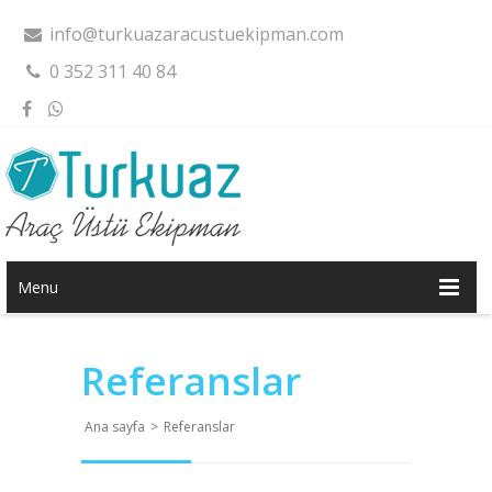
info@turkuazaracustuekipman.com
0 352 311 40 84
Menu
Referanslar
Ana sayfa
>
Referanslar