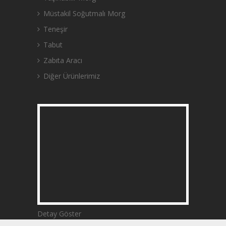
Müstakil Soğutmalı Morg
Teneşir
Tabut
Zabıta Aracı
Diğer Ürünlerimiz
Detay Göster