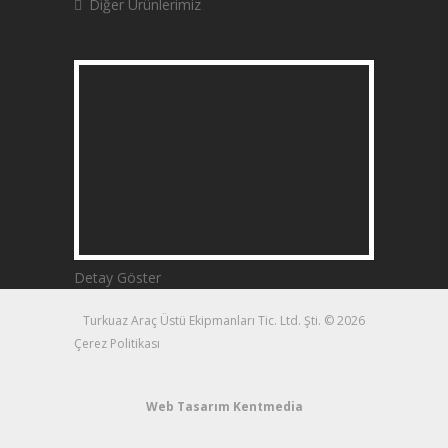
Diğer Ürünlerimiz
Detay Göster
Turkuaz Araç Üstü Ekipmanları Tic. Ltd. Şti. © 2026
Çerez Politikası
Web Tasarım
Kentmedia