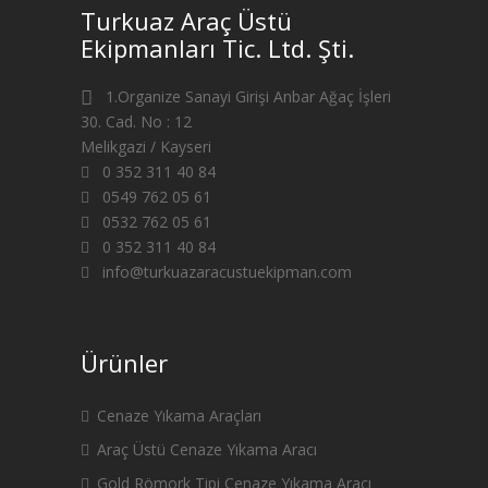
Turkuaz Araç Üstü
Ekipmanları Tic. Ltd. Şti.
1.Organize Sanayi Girişi Anbar Ağaç İşleri
30. Cad. No : 12
Melikgazi / Kayseri
0 352 311 40 84
0549 762 05 61
0532 762 05 61
0 352 311 40 84
info@turkuazaracustuekipman.com
Ürünler
Cenaze Yıkama Araçları
Araç Üstü Cenaze Yıkama Aracı
Gold Römork Tipi Cenaze Yıkama Aracı