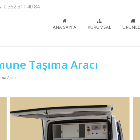
0 352 311 40 84
ANA SAYFA
KURUMSAL
ÜRÜNLE
mune Taşıma Aracı
ıma Aracı