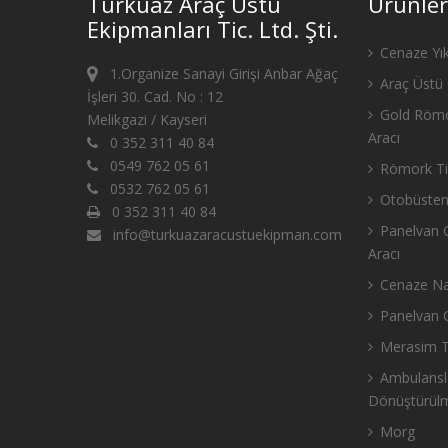
Turkuaz Araç Üstü
Ürünler
Ekipmanları Tic. Ltd. Şti.
Cenaze Yık
1.Organize Sanayi Girişi Anbar Ağaç
Araç Üstü 
İşleri 30. Cad. No : 12
Gold Römo
Melikgazi / Kayseri
Aracı
0 352 311 40 84
0549 762 05 61
Römork Tip
0532 762 05 61
Otobüsten
0 352 311 40 84
Panelvan C
info@turkuazaracustuekipman.com
Aracı
Cenaze Nak
Panelvan C
Merasim Ti
Ambulansla
Dönüştürül
Morg