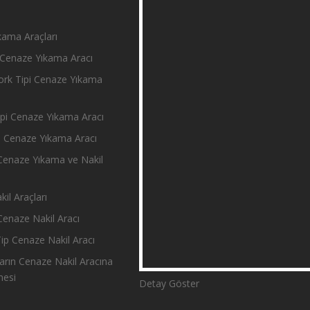
ama Araçları
Cenaze Yıkama Aracı
rk Tipi Cenaze Yıkama
i Cenaze Yıkama Aracı
 Cenaze Yıkama Aracı
enaze Yıkama ve Nakil
il Araçları
enaze Nakil Aracı
p Cenaze Nakil Aracı
rın Cenaze Nakil Aracına
mesi
Detay Göster