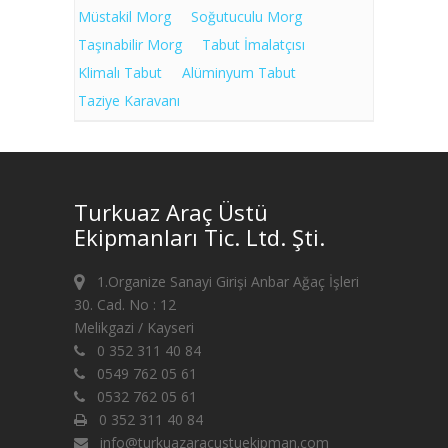
Müstakil Morg
Soğutuculu Morg
Taşınabilir Morg
Tabut İmalatçısı
Klimalı Tabut
Alüminyum Tabut
Taziye Karavanı
Turkuaz Araç Üstü
Ekipmanları Tic. Ltd. Şti.
1.Organize Sanayi Girişi Anbar Ağaç İşleri
30. Cad. No : 12
Melikgazi / Kayseri
0 352 311 40 84
0549 762 05 61
0532 762 05 61
0 352 311 40 84
info@turkuazaracustuekipman.com