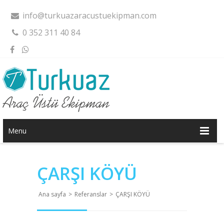
info@turkuazaracustuekipman.com
0 352 311 40 84
Menu
ÇARŞI KÖYÜ
Ana sayfa
>
Referanslar
>
ÇARŞI KÖYÜ