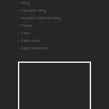
Morg
Taşınabilir Morg
Müstakil Soğutmalı Morg
Teneşir
Tabut
Zabıta Aracı
Diğer Ürünlerimiz