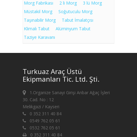
Morg Fabrikası
2 li Morg
3 lü Morg
Müstakil Morg
Soğutuculu Morg
Taşınabilir Morg
Tabut İmalatçısı
Klimalı Tabut
Alüminyum Tabut
Taziye Karavanı
Turkuaz Araç Üstü
Ekipmanları Tic. Ltd. Şti.
1.Organize Sanayi Girişi Anbar Ağaç İşleri
30. Cad. No : 12
Melikgazi / Kayseri
0 352 311 40 84
0549 762 05 61
0532 762 05 61
0 352 311 40 84