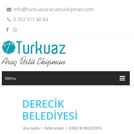
info@turkuazaracustuekipman.com
0 352 311 40 84
Menu
DERECİK
BELEDİYESİ
Ana sayfa
>
Referanslar
>
DERECİK BELEDİYESİ