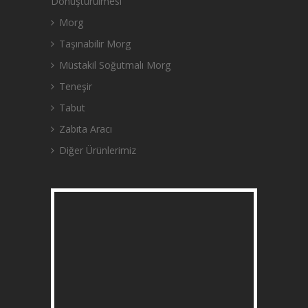
Dönüştürülmesi
Morg
Taşınabilir Morg
Müstakil Soğutmalı Morg
Teneşir
Tabut
Zabıta Aracı
Diğer Ürünlerimiz