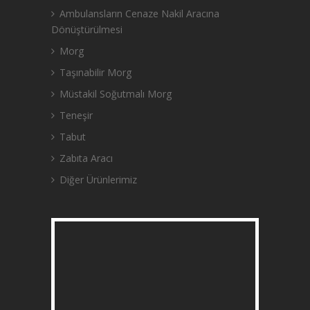
Ambulansların Cenaze Nakil Aracına
Dönüştürülmesi
Morg
Taşınabilir Morg
Müstakil Soğutmalı Morg
Teneşir
Tabut
Zabıta Aracı
Diğer Ürünlerimiz