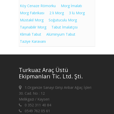
Köy Cenaze Römorku
Morg İmalatı
Morg Fabrikası
2 li Morg
3 lü Morg
Müstakil Morg
Soğutuculu Morg
Taşınabilir Morg
Tabut İmalatçısı
Klimalı Tabut
Alüminyum Tabut
Taziye Karavanı
Turkuaz Araç Üstü
Ekipmanları Tic. Ltd. Şti.
1.Organize Sanayi Girişi Anbar Ağaç İşleri
30. Cad. No : 12
Melikgazi / Kayseri
0 352 311 40 84
0549 762 05 61