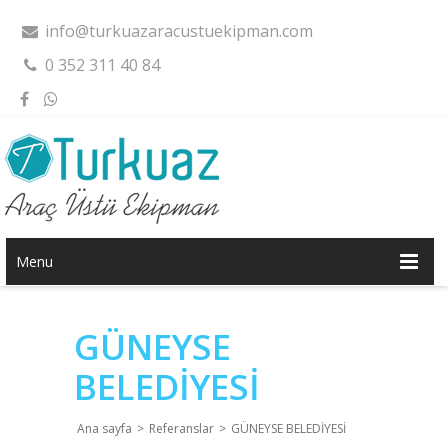
info@turkuazaracustuekipman.com
0 352 311 40 84
Menu
GÜNEYSE
BELEDİYESİ
Ana sayfa
>
Referanslar
>
GÜNEYSE BELEDİYESİ