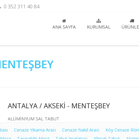
0 352 311 40 84
ANA SAYFA
KURUMSAL
ÜRÜNLE
 MENTEŞBEY
ANTALYA / AKSEKİ - MENTEŞBEY
ALÜMİNYUM SAL TABUT
bası
Cenaze Yıkama Aracı
Cenaze Nakil Aracı
Köy Cenaze Rö
 Morg
Taşınabilir Morg
Tabut İmalatçısı
Klimalı Tabut
Alümi