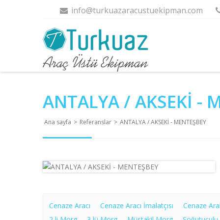
info@turkuazaracustuekipman.com
ANTALYA / AKSEKİ -
Ana sayfa
>
Referanslar
>
ANTALYA / AKSEKİ - MENTEŞBEY
Cenaze Aracı
Cenaze Aracı İmalatçısı
Cenaze Ara
2 li Morg
3 lü Morg
Müstakil Morg
Soğutuculu