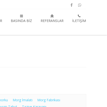
R
BASINDA BIZ
REFERANSLAR
İLETIŞIM
morku
Morg İmalatı
Morg Fabrikası
nyum Tabut
Taziye Karavanı