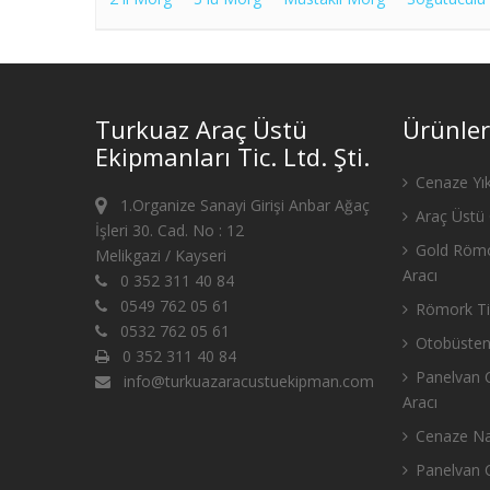
Turkuaz Araç Üstü
Ürünler
Ekipmanları Tic. Ltd. Şti.
Cenaze Yık
1.Organize Sanayi Girişi Anbar Ağaç
Araç Üstü 
İşleri 30. Cad. No : 12
Gold Römo
Melikgazi / Kayseri
Aracı
0 352 311 40 84
0549 762 05 61
Römork Tip
0532 762 05 61
Otobüsten
0 352 311 40 84
Panelvan C
info@turkuazaracustuekipman.com
Aracı
Cenaze Nak
Panelvan C