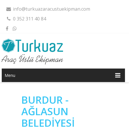
info@turkuazaracustuekipman.com
0 352 311 40 84
Menu
BURDUR -
AĞLASUN
BELEDİYESİ