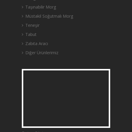
Taşınabilir Morg
Müstakil Soğutmalı Morg
Teneşir
Tabut
Zabıta Aracı
Diğer Ürünlerimiz