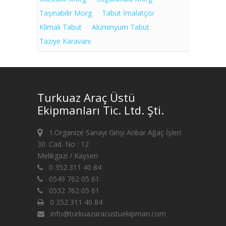
Taşınabilir Morg
Tabut İmalatçısı
Klimalı Tabut
Alüminyum Tabut
Taziye Karavanı
Turkuaz Araç Üstü
Ekipmanları Tic. Ltd. Şti.
1.Organize Sanayi Girişi Anbar Ağaç İşleri
30. Cad. No : 12
Melikgazi / Kayseri
0 352 311 40 84
0549 762 05 61
0532 762 05 61
0 352 311 40 84
info@turkuazaracustuekipman.com