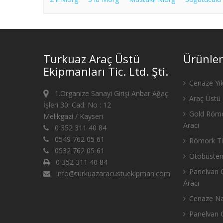
Turkuaz Araç Üstü
Ürünler
Ekipmanları Tic. Ltd. Şti.
Cenaze Yık
1.Organize Sanayi Girişi Anbar Ağaç
Araç Üstü 
İşleri 30. Cad. No : 12
Gold Römo
Melikgazi / Kayseri
Aracı
0 352 311 40 84
0549 762 05 61
Römork Tip
0532 762 05 61
Otobüsten
0 352 311 40 84
Panelvan C
info@turkuazaracustuekipman.com
Aracı
Cenaze Nak
Panelvan C