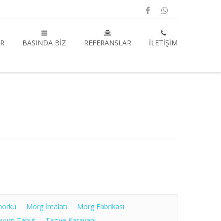
R
BASINDA BIZ
REFERANSLAR
İLETIŞIM
U
morku
Morg İmalatı
Morg Fabrikası
nyum Tabut
Taziye Karavanı