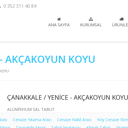
0 352 311 40 84
ANA SAYFA
KURUMSAL
ÜRÜNLE
 - AKÇAKOYUN KOYU
 KOYU
ÇANAKKALE / YENİCE - AKÇAKOYUN KOY
ALÜMİNYUM SAL TABUT
bası
Cenaze Yıkama Aracı
Cenaze Nakil Aracı
Köy Cenaze Rö
 Morg
Taşınabilir Morg
Tabut İmalatçısı
Klimalı Tabut
Alümi