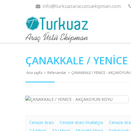
info@turkuazaracustuekipman.com
ÇANAKKALE / YENİCE
Ana sayfa
>
Referanslar
>
ÇANAKKALE / YENİCE - AKÇAKOYUN
Cenaze Aracı
Cenaze Aracı İmalatçısı
Cenaze Ara
2 li Morg
3 lü Morg
Müstakil Morg
Soğutuculu