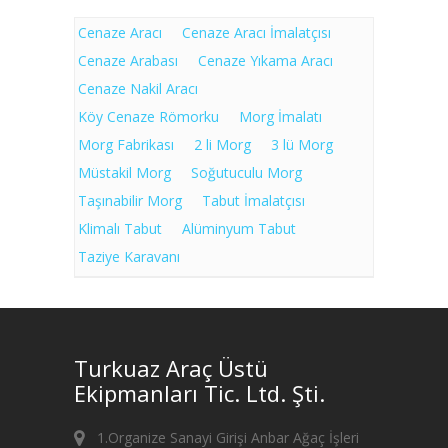
Cenaze Aracı
Cenaze Aracı İmalatçısı
Cenaze Arabası
Cenaze Yıkama Aracı
Cenaze Nakil Aracı
Köy Cenaze Römorku
Morg İmalatı
Morg Fabrikası
2 li Morg
3 lü Morg
Müstakil Morg
Soğutuculu Morg
Taşınabilir Morg
Tabut İmalatçısı
Klimalı Tabut
Alüminyum Tabut
Taziye Karavanı
Turkuaz Araç Üstü
Ekipmanları Tic. Ltd. Şti.
1.Organize Sanayi Girişi Anbar Ağaç İşleri