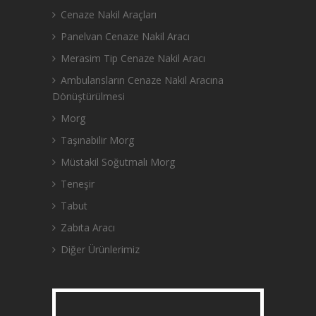
Cenaze Nakil Araçları
Panelvan Cenaze Nakil Aracı
Merasim Tip Cenaze Nakil Aracı
Ambulansların Cenaze Nakil Aracına
Dönüştürülmesi
Morg
Taşınabilir Morg
Müstakil Soğutmalı Morg
Teneşir
Tabut
Zabıta Aracı
Diğer Ürünlerimiz