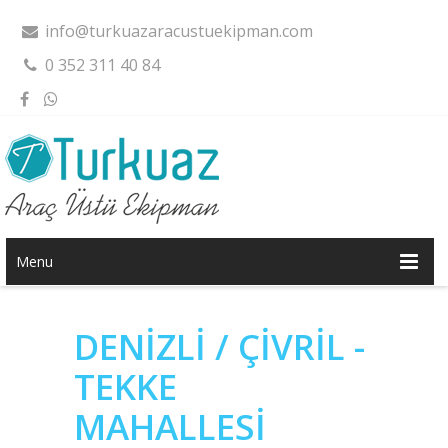
info@turkuazaracustuekipman.com
0 352 311 40 84
Menu
DENİZLİ / ÇİVRİL -
TEKKE
MAHALLESİ