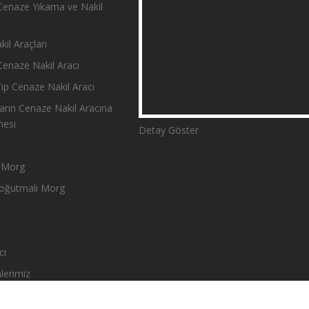
enaze Yıkama ve Nakil
il Araçları
enaze Nakil Aracı
p Cenaze Nakil Aracı
rın Cenaze Nakil Aracına
mesi
Detay Göster
r Morg
oğutmalı Morg
cı
lerimiz