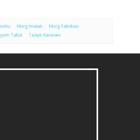
morku
Morg İmalatı
Morg Fabrikası
nyum Tabut
Taziye Karavanı