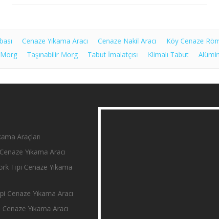
bası
Cenaze Yıkama Aracı
Cenaze Nakil Aracı
Köy Cenaze Rö
 Morg
Taşınabilir Morg
Tabut İmalatçısı
Klimalı Tabut
Alümi
ama Araçları
Cenaze Yıkama Aracı
rk Tipi Cenaze Yıkama
i Cenaze Yıkama Aracı
 Cenaze Yıkama Aracı