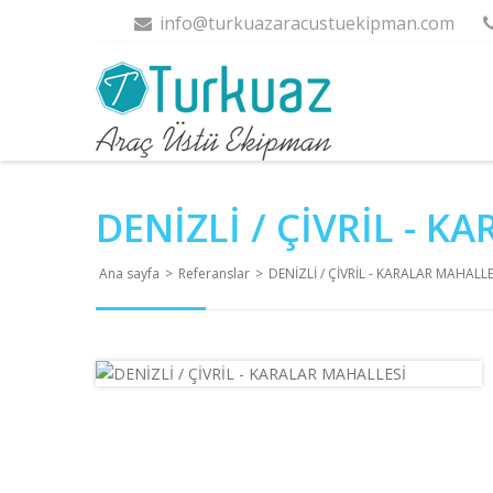
info@turkuazaracustuekipman.com
DENİZLİ / ÇİVRİL - 
Ana sayfa
>
Referanslar
>
DENİZLİ / ÇİVRİL - KARALAR MAHALLE