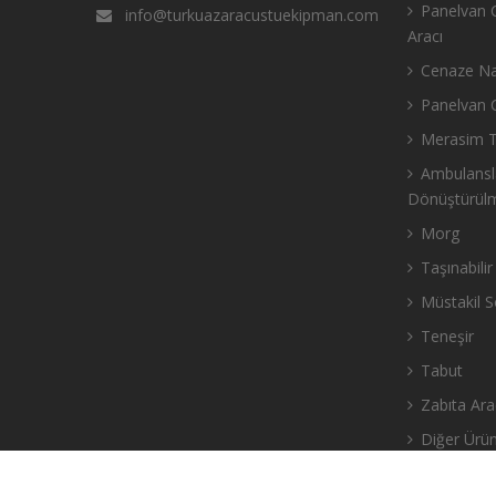
Panelvan C
info@turkuazaracustuekipman.com
Aracı
Cenaze Nak
Panelvan C
Merasim Ti
Ambulansla
Dönüştürül
Morg
Taşınabili
Müstakil S
Teneşir
Tabut
Zabıta Ara
Diğer Ürün