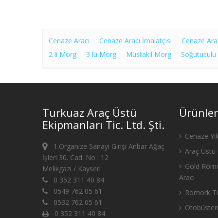
Cenaze Aracı
Cenaze Aracı İmalatçısı
Cenaze Ara
2 li Morg
3 lü Morg
Müstakil Morg
Soğutuculu
Turkuaz Araç Üstü
Ürünler
Ekipmanları Tic. Ltd. Şti.
Cenaze Yık
1.Organize Sanayi Girişi Anbar Ağaç
Araç Üstü 
İşleri 30. Cad. No : 12
Gold Römo
Melikgazi / Kayseri
Aracı
0 352 311 40 84
0549 762 05 61
Römork Tip
0532 762 05 61
Otobüsten
0 352 311 40 84