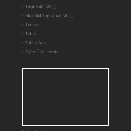
Taşınabilir Morg
Müstakil Soğutmalı Morg
Teneşir
Tabut
Zabıta Aracı
Diğer Ürünlerimiz