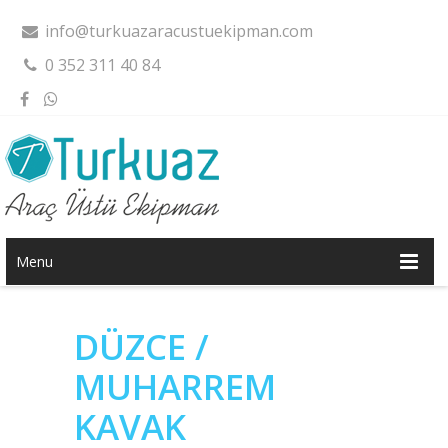
info@turkuazaracustuekipman.com
0 352 311 40 84
Menu
DÜZCE /
MUHARREM
KAVAK