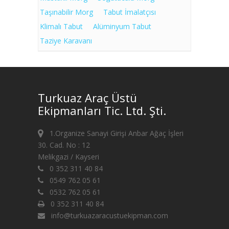
Taşınabilir Morg
Tabut İmalatçısı
Klimalı Tabut
Alüminyum Tabut
Taziye Karavanı
Turkuaz Araç Üstü
Ekipmanları Tic. Ltd. Şti.
1.Organize Sanayi Girişi Anbar Ağaç İşleri
30. Cad. No : 12
Melikgazi / Kayseri
0 352 311 40 84
0549 762 05 61
0532 762 05 61
0 352 311 40 84
info@turkuazaracustuekipman.com