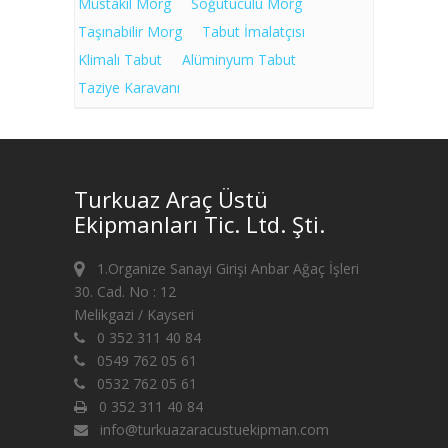
Müstakil Morg
Soğutuculu Morg
Taşınabilir Morg
Tabut İmalatçısı
Klimalı Tabut
Alüminyum Tabut
Taziye Karavanı
Turkuaz Araç Üstü
Ekipmanları Tic. Ltd. Şti.
1.Organize Sanayi Girişi Anbar Ağaç İşleri
30. Cad. No : 12
Melikgazi / Kayseri
0 352 311 40 84
0549 762 05 61
0532 762 05 61
0 352 311 40 84
info@turkuazaracustuekipman.com