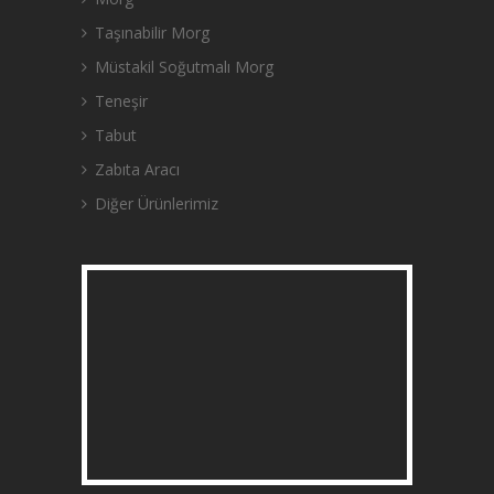
Taşınabilir Morg
Müstakil Soğutmalı Morg
Teneşir
Tabut
Zabıta Aracı
Diğer Ürünlerimiz