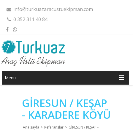
info@turkuazaracustuekipman.com
0 352 311 40 84
Menu
GİRESUN / KEŞAP
- KARADERE KÖYÜ
Ana sayfa
>
Referanslar
>
GİRESUN / KEŞAP -