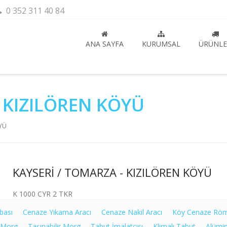
0 352 311 40 84
ANA SAYFA
KURUMSAL
ÜRÜNLE
 KIZILÖREN KÖYÜ
ÖYÜ
KAYSERİ / TOMARZA - KIZILÖREN KÖYÜ
K 1000 CYR 2 TKR
bası
Cenaze Yıkama Aracı
Cenaze Nakil Aracı
Köy Cenaze Rö
 Morg
Taşınabilir Morg
Tabut İmalatçısı
Klimalı Tabut
Alümi