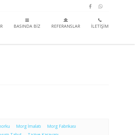
R
BASINDA BIZ
REFERANSLAR
İLETIŞIM
morku
Morg İmalatı
Morg Fabrikası
nyum Tabut
Taziye Karavanı