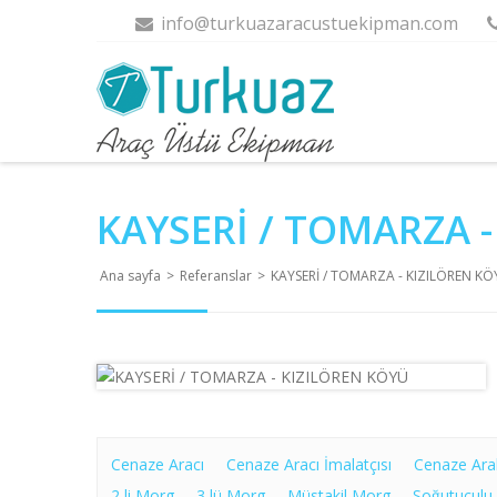
info@turkuazaracustuekipman.com
KAYSERİ / TOMARZA -
Ana sayfa
>
Referanslar
>
KAYSERİ / TOMARZA - KIZILÖREN K
Cenaze Aracı
Cenaze Aracı İmalatçısı
Cenaze Ara
2 li Morg
3 lü Morg
Müstakil Morg
Soğutuculu