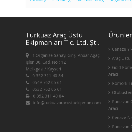
Turkuaz Araç Üstü
Ürünler
Ekipmanları Tic. Ltd. Şti.
Cenaze Yık
1.Organize Sanayi Girişi Anbar Ağaç
Araç Üstü 
İşleri 30. Cad. No : 12
Gold Römo
Melikgazi / Kayseri
Aracı
0 352 311 40 84
0549 762 05 61
Römork Tip
0532 762 05 61
Otobüsten
0 352 311 40 84
Panelvan C
info@turkuazaracustuekipman.com
Aracı
Cenaze Nak
Panelvan C