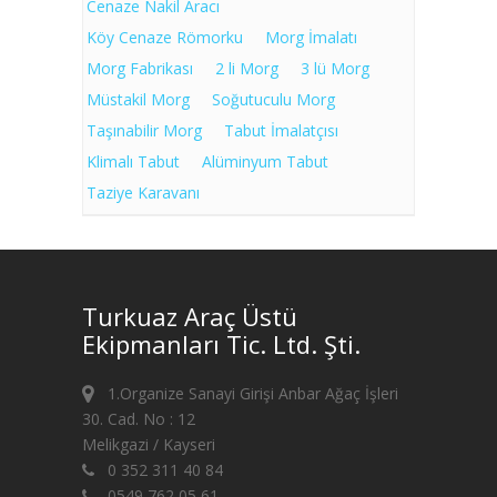
Cenaze Nakil Aracı
Köy Cenaze Römorku
Morg İmalatı
Morg Fabrikası
2 li Morg
3 lü Morg
Müstakil Morg
Soğutuculu Morg
Taşınabilir Morg
Tabut İmalatçısı
Klimalı Tabut
Alüminyum Tabut
Taziye Karavanı
Turkuaz Araç Üstü
Ekipmanları Tic. Ltd. Şti.
1.Organize Sanayi Girişi Anbar Ağaç İşleri
30. Cad. No : 12
Melikgazi / Kayseri
0 352 311 40 84
0549 762 05 61