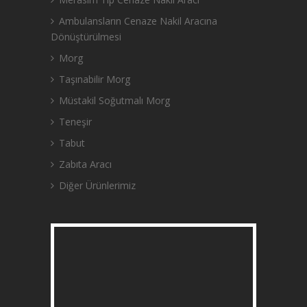
Ambulansların Cenaze Nakil Aracına
Dönüştürülmesi
Morg
Taşınabilir Morg
Müstakil Soğutmalı Morg
Teneşir
Tabut
Zabıta Aracı
Diğer Ürünlerimiz