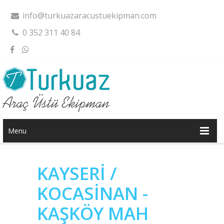
info@turkuazaracustuekipman.com
0 352 311 40 84
Menu
KAYSERİ /
KOCASİNAN -
KAŞKÖY MAH