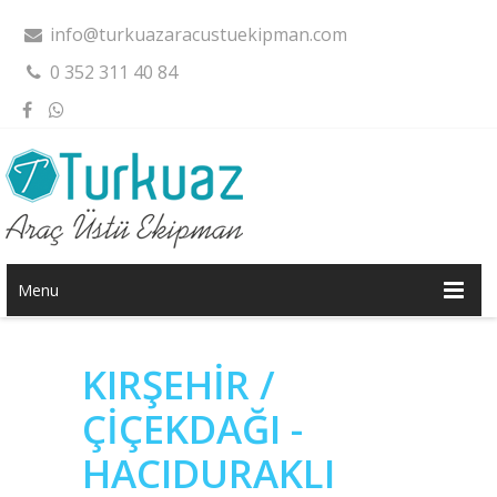
info@turkuazaracustuekipman.com
0 352 311 40 84
Menu
KIRŞEHİR /
ÇİÇEKDAĞI -
HACIDURAKLI