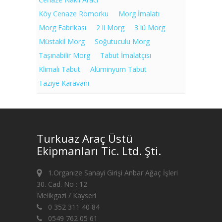
Köy Cenaze Römorku
Morg İmalatı
Morg Fabrikası
2 li Morg
3 lü Morg
Müstakil Morg
Soğutuculu Morg
Taşınabilir Morg
Tabut İmalatçısı
Klimalı Tabut
Alüminyum Tabut
Taziye Karavanı
Turkuaz Araç Üstü
Ekipmanları Tic. Ltd. Şti.
1.Organize Sanayi Girişi Anbar Ağaç İşleri
30. Cad. No : 12
Melikgazi / Kayseri
0 352 311 40 84
0549 762 05 61