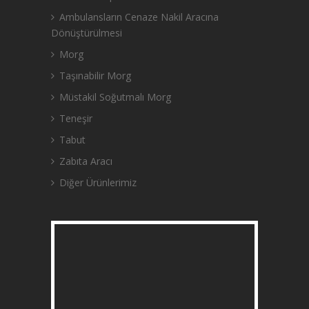
Ambulansların Cenaze Nakil Aracına
Dönüştürülmesi
Morg
Taşınabilir Morg
Müstakil Soğutmalı Morg
Teneşir
Tabut
Zabıta Aracı
Diğer Ürünlerimiz