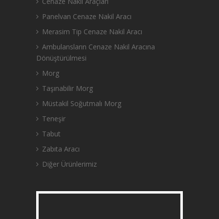
Cenaze Nakil Araçları
Panelvan Cenaze Nakil Aracı
Merasim Tip Cenaze Nakil Aracı
Ambulansların Cenaze Nakil Aracına
Dönüştürülmesi
Morg
Taşınabilir Morg
Müstakil Soğutmalı Morg
Teneşir
Tabut
Zabıta Aracı
Diğer Ürünlerimiz