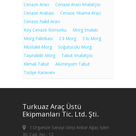
Cenaze Aracı
Cenaze Aracı İmalatçısı
Cenaze Arabası
Cenaze Yıkama Aracı
Cenaze Nakil Aracı
Köy Cenaze Römorku
Morg İmalatı
Morg Fabrikası
2 li Morg
3 lü Morg
Müstakil Morg
Soğutuculu Morg
Taşınabilir Morg
Tabut İmalatçısı
Klimalı Tabut
Alüminyum Tabut
Taziye Karavanı
Turkuaz Araç Üstü
Ekipmanları Tic. Ltd. Şti.
1.Organize Sanayi Girişi Anbar Ağaç İşleri
30. Cad. No : 12