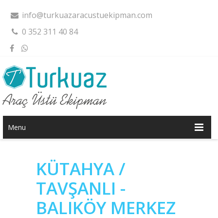
info@turkuazaracustuekipman.com
0 352 311 40 84
Menu
KÜTAHYA /
TAVŞANLI -
BALIKÖY MERKEZ