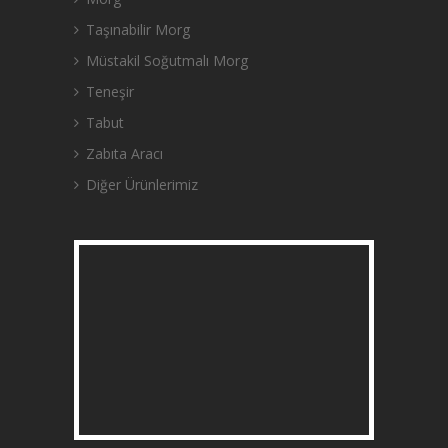
Taşınabilir Morg
Müstakil Soğutmalı Morg
Teneşir
Tabut
Zabıta Aracı
Diğer Ürünlerimiz