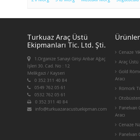
Turkuaz Araç Üstü
Ürünler
Ekipmanları Tic. Ltd. Şti.
Cenaze Yık
1.Organize Sanayi Girişi Anbar Ağaç
Araç Üstü 
İşleri 30. Cad. No : 12
Gold Römo
Melikgazi / Kayseri
Aracı
0 352 311 40 84
0549 762 05 61
Römork Tip
0532 762 05 61
Otobüsten
0 352 311 40 84
Panelvan C
info@turkuazaracustuekipman.com
Aracı
Cenaze Nak
Panelvan C