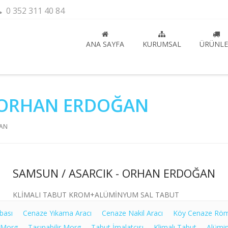
0 352 311 40 84
ANA SAYFA
KURUMSAL
ÜRÜNLE
- ORHAN ERDOĞAN
ĞAN
SAMSUN / ASARCIK - ORHAN ERDOĞAN
KLİMALI TABUT KROM+ALÜMİNYUM SAL TABUT
bası
Cenaze Yıkama Aracı
Cenaze Nakil Aracı
Köy Cenaze Rö
 Morg
Taşınabilir Morg
Tabut İmalatçısı
Klimalı Tabut
Alümi