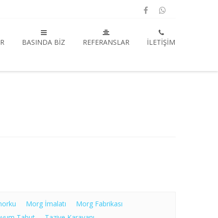
R
BASINDA BIZ
REFERANSLAR
İLETIŞIM
morku
Morg İmalatı
Morg Fabrikası
nyum Tabut
Taziye Karavanı