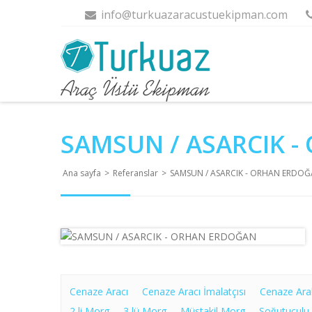
info@turkuazaracustuekipman.com
SAMSUN / ASARCIK 
Ana sayfa
>
Referanslar
>
SAMSUN / ASARCIK - ORHAN ERDO
Cenaze Aracı
Cenaze Aracı İmalatçısı
Cenaze Ara
2 li Morg
3 lü Morg
Müstakil Morg
Soğutuculu