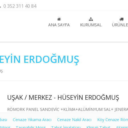
0 352 311 40 84
ANA SAYFA
KURUMSAL
ÜRÜNLE
SEYİN ERDOĞMUŞ
UŞ
UŞAK / MERKEZ - HÜSEYİN ERDOĞMUŞ
RÖMORK PANEL SANDEVİC +KLİMA+ALÜMİNYUM SAL+ JENER
bası
Cenaze Yıkama Aracı
Cenaze Nakil Aracı
Köy Cenaze Rö
 Morg
Taşınabilir Morg
Tabut İmalatçısı
Klimalı Tabut
Alümi