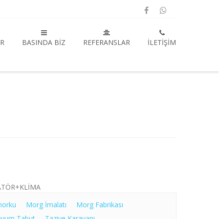
R
BASINDA BIZ
REFERANSLAR
İLETIŞIM
ATÖR+KLİMA
morku
Morg İmalatı
Morg Fabrikası
nyum Tabut
Taziye Karavanı