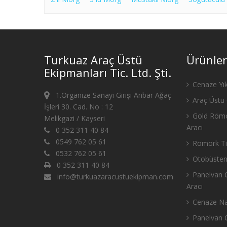
Turkuaz Araç Üstü
Ürünler
Ekipmanları Tic. Ltd. Şti.
Cenaze Yık
1.Organize Sanayi Girişi Anbar Ağaç
Araç Üstü 
İşleri 30. Cad. No : 12
Gold Römo
Melikgazi / Kayseri
Aracı
0 352 311 40 84
0549 762 05 61
Römork Tip
0532 762 05 61
Otobüsten
0 352 311 40 84
Panelvan C
info@turkuazaracustuekipman.com
Aracı
Cenaze Nak
Panelvan C