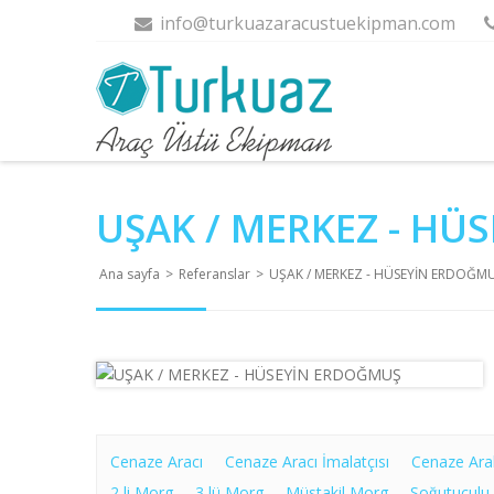
info@turkuazaracustuekipman.com
UŞAK / MERKEZ - HÜ
Ana sayfa
>
Referanslar
>
UŞAK / MERKEZ - HÜSEYİN ERDOĞM
Cenaze Aracı
Cenaze Aracı İmalatçısı
Cenaze Ara
2 li Morg
3 lü Morg
Müstakil Morg
Soğutuculu